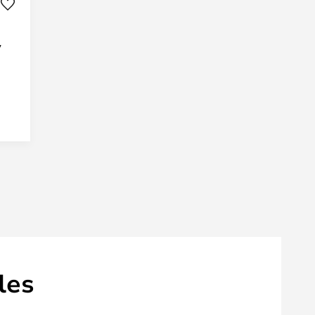
y
les