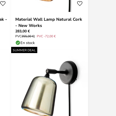
ak -
Material Wall Lamp Natural Cork
- New Works
283,00 €
PVC
355,00 €
PVC -72,00 €
En stock
SUMMER DEAL