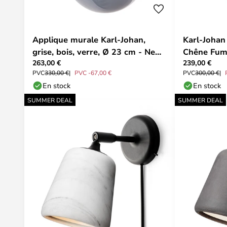
Applique murale Karl-Johan,
Karl-Johan
grise, bois, verre, Ø 23 cm - New
Chêne Fum
263,00 €
239,00 €
Works
Works
PVC
330,00 €
PVC -67,00 €
PVC
300,00 €
En stock
En stock
SUMMER DEAL
SUMMER DEAL