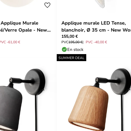
 Applique Murale
Applique murale LED Tense,
é/Verre Opale - New
blanc/noir, Ø 35 cm - New Wo
155,00 €
PVC -61,00 €
PVC
195,00 €
PVC -40,00 €
En stock
SUMMER DEAL