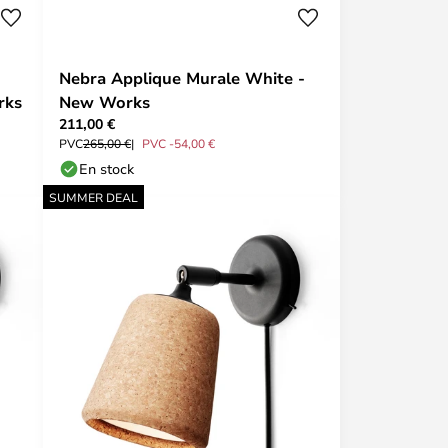
Nebra Applique Murale White -
rks
New Works
211,00 €
PVC
265,00 €
PVC -54,00 €
En stock
SUMMER DEAL