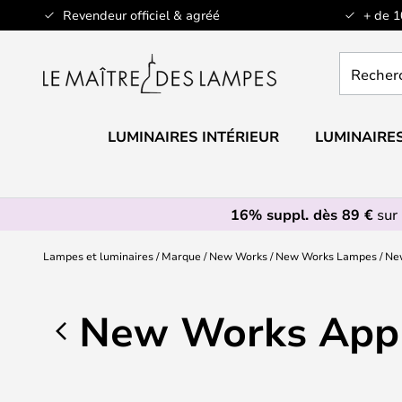
Allez
Revendeur officiel & agréé
+ de 
au
contenu
Recherch
un
produit,
catégorie.
LUMINAIRES INTÉRIEUR
LUMINAIRES
16% suppl. dès 89 €
sur 
Lampes et luminaires
Marque
New Works
New Works Lampes
Ne
New Works Appl