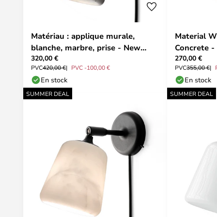
Matériau : applique murale,
Material W
blanche, marbre, prise - New
Concrete 
320,00 €
270,00 €
Works
PVC
420,00 €
PVC -100,00 €
PVC
355,00 €
En stock
En stock
SUMMER DEAL
SUMMER DEAL