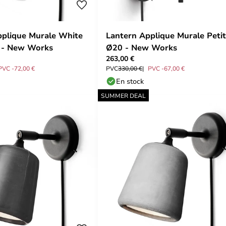
pplique Murale White
Lantern Applique Murale Petit
s - New Works
Ø20 - New Works
263,00 €
PVC -72,00 €
PVC
330,00 €
PVC -67,00 €
En stock
SUMMER DEAL