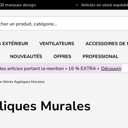
100 marques design
Articles en stock expédié
er
..
 EXTÉRIEUR
VENTILATEURS
ACCESSOIRES DE
NOUVEAUTÉS
OFFRES
PROFESSIONAL
les articles portant la mention « 16 % EXTRA »
Découvrir
w Works Appliques Murales
iques Murales