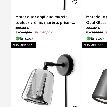
Matériaux : applique murale,
Material A
couleur crème, marbre, prise -
Opal Glas
355,00 €
283,00 €
New Works
PVC
445,00 €
PVC -90,00 €
PVC
355,00 €
En stock
En stock
SUMMER DEAL
SUMMER DEAL