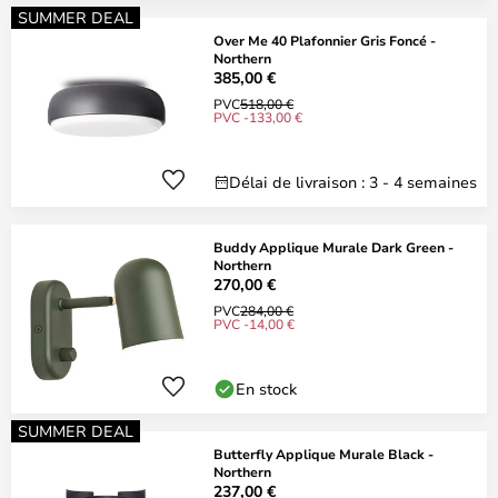
SUMMER DEAL
Over Me 40 Plafonnier Gris Foncé -
Northern
385,00 €
PVC
518,00 €
PVC -133,00 €
Délai de livraison : 3 - 4 semaines
Buddy Applique Murale Dark Green -
Northern
270,00 €
PVC
284,00 €
PVC -14,00 €
En stock
SUMMER DEAL
Butterfly Applique Murale Black -
Northern
237,00 €