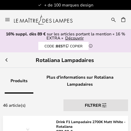
+ de 100 marques design
Allez
au
contenu
16% suppl. dès 89 €
sur les articles portant la mention « 16 %
ERCHER
EXTRA »
Découvrir
CODE :
BEST
COPIER
Rotaliana Lampadaires
Plus d'informations sur Rotaliana
Produits
Lampadaires
46 article(s)
FILTRER
Drink F1 Lampadaire 2700K Matt White -
Rotaliana