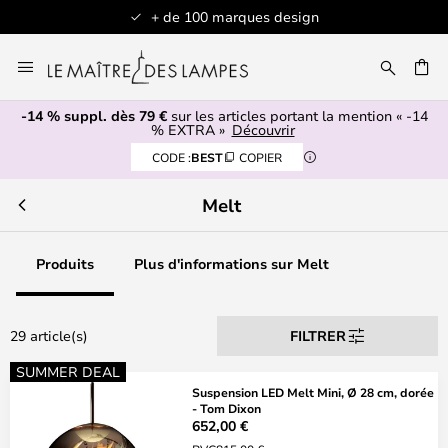
+ de 100 marques design
Allez
au
contenu
-14 % suppl. dès 79 €
sur les articles portant la mention « -14
ERCHER
% EXTRA »
Découvrir
CODE :
BEST
COPIER
Melt
Produits
Plus d'informations sur Melt
29 article(s)
FILTRER
SUMMER DEAL
Suspension LED Melt Mini, Ø 28 cm, dorée
- Tom Dixon
652,00 €