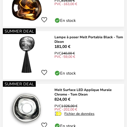
PVC
815,00 €
PVC -163,00 €
En stock
SUMMER DEAL
Lampe à poser Melt Portable Black - Tom
Dixon
181,00 €
PVC
240,00 €
PVC -59,00 €
En stock
SUMMER DEAL
Melt Surface LED Applique Murale
Chrome - Tom Dixon
824,00 €
PVC
1 026,00 €
PVC -202,00 €
Fichier de données
En stock