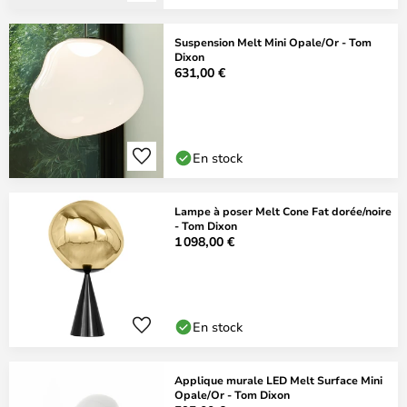
Suspension Melt Mini Opale/Or - Tom
Dixon
631,00 €
En stock
Lampe à poser Melt Cone Fat dorée/noire
- Tom Dixon
1 098,00 €
En stock
Applique murale LED Melt Surface Mini
Opale/Or - Tom Dixon