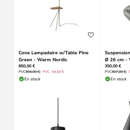
Cone Lampadaire w/Table Pine
Suspension
Green - Warm Nordic
Ø 26 cm -
850,00 €
350,00 €
PVC
904,00 €
PVC -54,00 €
PVC
407,00 €
En stock
En stock