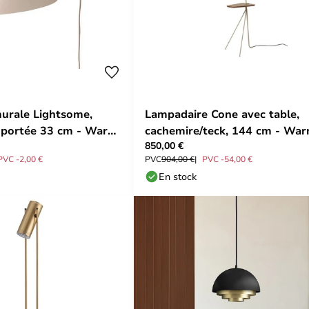
urale Lightsome,
Lampadaire Cone avec table,
 portée 33 cm - Warm
cachemire/teck, 144 cm - Wa
850,00 €
Nordic
PVC -2,00 €
PVC
904,00 €
PVC -54,00 €
En stock