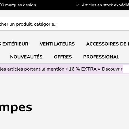
100 marques design
Articles en stock expédié
er
..
 EXTÉRIEUR
VENTILATEURS
ACCESSOIRES DE
NOUVEAUTÉS
OFFRES
PROFESSIONAL
les articles portant la mention « 16 % EXTRA »
Découvrir
ampes