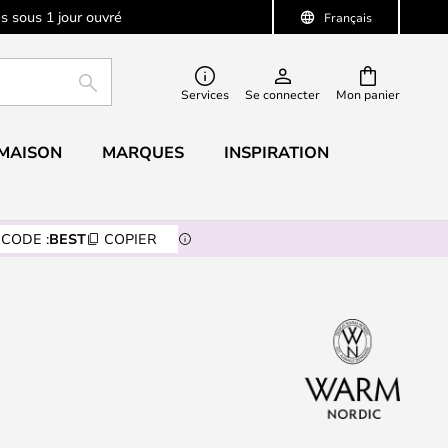
s sous 1 jour ouvré
Français
RECHERCHER
Services
Se connecter
Mon panier
 MAISON
MARQUES
INSPIRATION
CODE :
BEST
COPIER