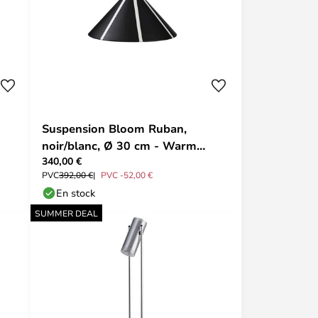
Suspension Bloom Ruban,
noir/blanc, Ø 30 cm - Warm
340,00 €
Nordic
PVC
392,00 €
PVC -52,00 €
En stock
SUMMER DEAL