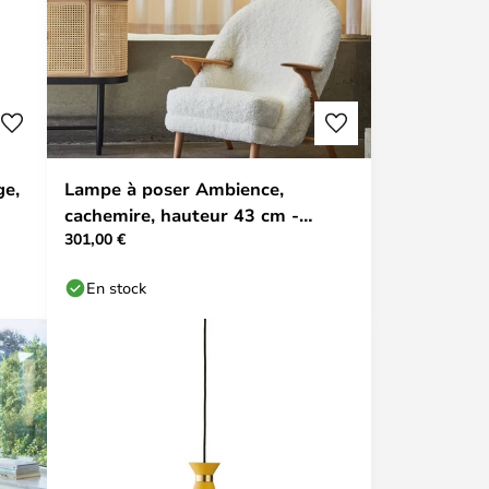
ge,
Lampe à poser Ambience,
cachemire, hauteur 43 cm -
301,00 €
Warm Nordic
En stock