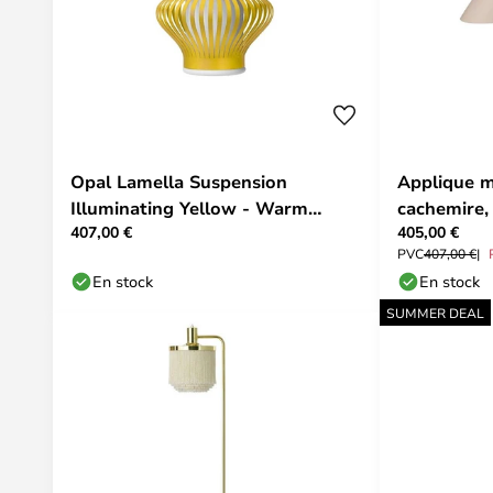
Opal Lamella Suspension
Applique m
Illuminating Yellow - Warm
cachemire,
407,00 €
405,00 €
Nordic
Nordic
PVC
407,00 €
En stock
En stock
SUMMER DEAL