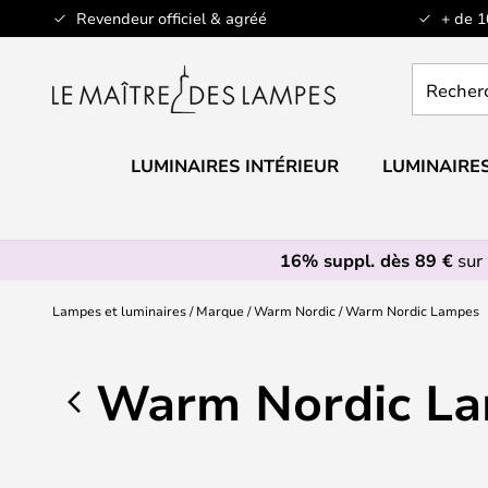
Allez
Revendeur officiel & agréé
+ de 
au
contenu
Recherch
un
produit,
catégorie.
LUMINAIRES INTÉRIEUR
LUMINAIRES
16% suppl. dès 89 €
sur 
Lampes et luminaires
Marque
Warm Nordic
Warm Nordic Lampes
Warm Nordic L