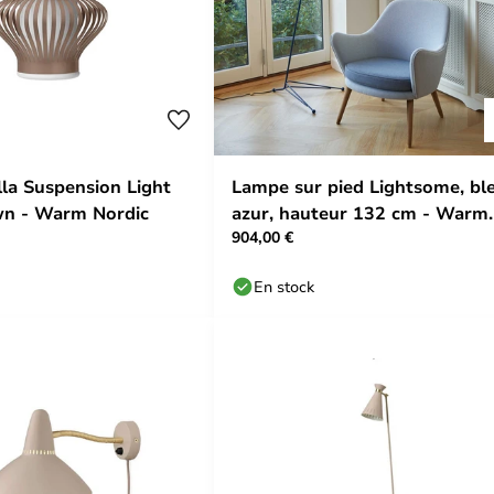
la Suspension Light
Lampe sur pied Lightsome, bl
wn - Warm Nordic
azur, hauteur 132 cm - Warm
904,00 €
Nordic
En stock