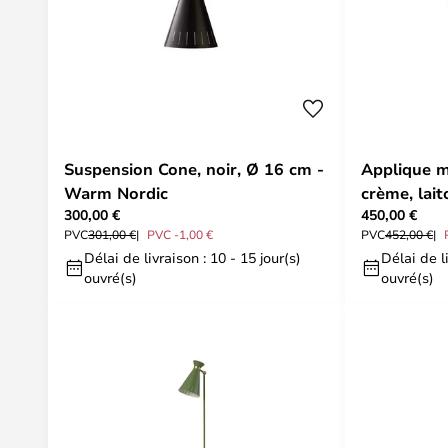
Suspension Cone, noir, Ø 16 cm -
Applique m
Warm Nordic
crème, lai
300,00 €
450,00 €
Nordic
PVC
301,00 €
PVC -1,00 €
PVC
452,00 €
Délai de livraison : 10 - 15 jour(s)
Délai de li
ouvré(s)
ouvré(s)