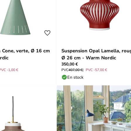
 Cone, verte, Ø 16 cm
Suspension Opal Lamella, rou
rdic
Ø 26 cm - Warm Nordic
350,00 €
PVC -1,00 €
PVC
407,00 €
PVC -57,00 €
En stock