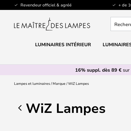
Allez
Revendeur officiel & agréé
+ de 
au
contenu
Recherch
un
produit,
catégorie.
LUMINAIRES INTÉRIEUR
LUMINAIRES
16% suppl. dès 89 €
sur 
Lampes et luminaires
Marque
WiZ Lampes
WiZ Lampes