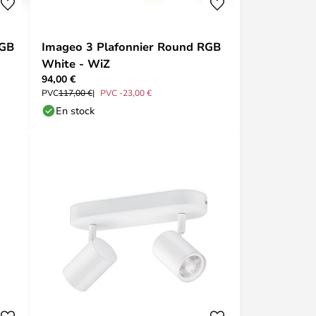
RGB
Imageo 3 Plafonnier Round RGB
White - WiZ
94,00 €
PVC
117,00 €
PVC -23,00 €
En stock