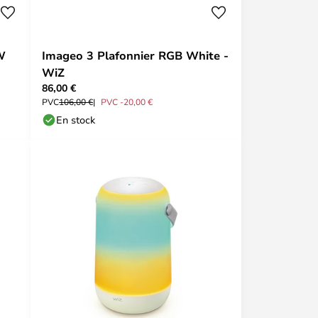
W
Imageo 3 Plafonnier RGB White -
WiZ
86,00 €
PVC
106,00 €
PVC -20,00 €
En stock