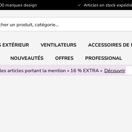
100 marques design
Articles en stock expédié
er
..
 EXTÉRIEUR
VENTILATEURS
ACCESSOIRES DE
NOUVEAUTÉS
OFFRES
PROFESSIONAL
les articles portant la mention « 16 % EXTRA »
Découvrir