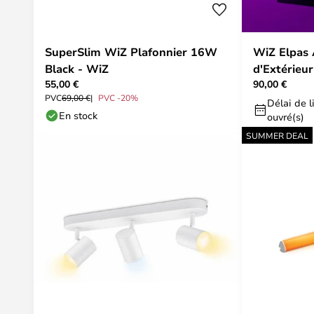
SuperSlim WiZ Plafonnier 16W
WiZ Elpas 
Black - WiZ
d'Extérieu
55,00 €
90,00 €
PVC
69,00 €
PVC -20%
Délai de li
En stock
ouvré(s)
SUMMER DEAL