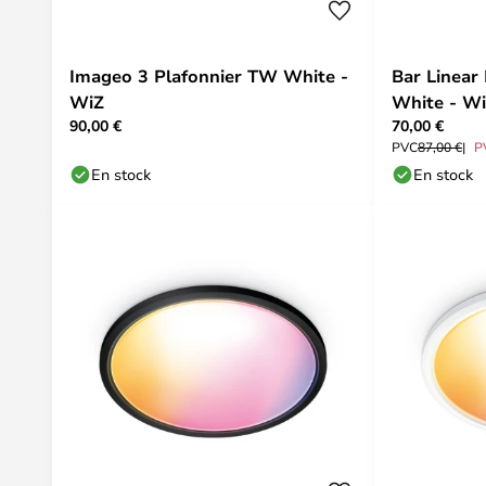
Imageo 3 Plafonnier TW White -
Bar Linear 
WiZ
White - W
90,00 €
70,00 €
PVC
87,00 €
P
En stock
En stock