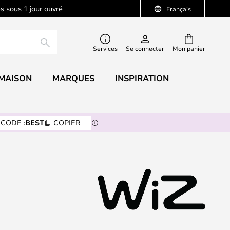
s sous 1 jour ouvré
Français
RECHERCHER
Services
Se connecter
Mon panier
 MAISON
MARQUES
INSPIRATION
CODE :
BEST
COPIER