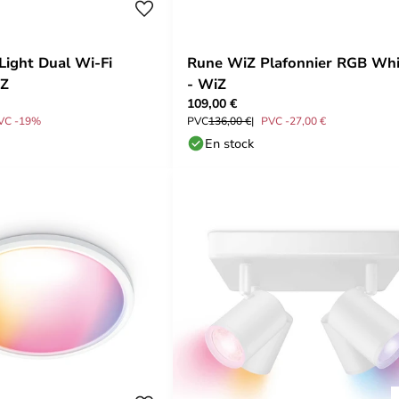
Light Dual Wi-Fi
Rune WiZ Plafonnier RGB Whi
iZ
- WiZ
109,00 €
VC -19%
PVC
136,00 €
PVC -27,00 €
En stock