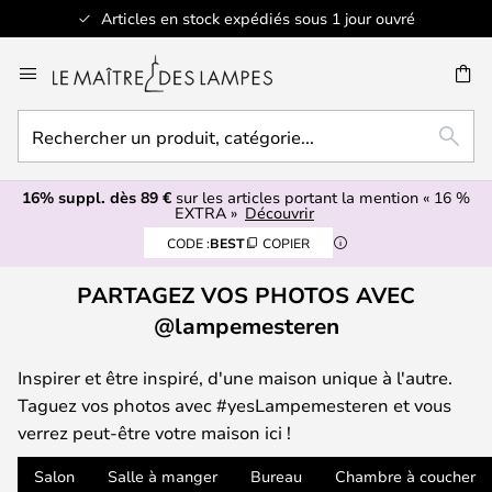
Articles en stock expédiés sous 1 jour ouvré
Allez
au
contenu
Rechercher
ERCHER
RECH
un
produit,
16% suppl. dès 89 €
sur les articles portant la mention « 16 %
catégorie...
EXTRA »
Découvrir
CODE :
BEST
COPIER
PARTAGEZ VOS PHOTOS AVEC
@lampemesteren
Inspirer et être inspiré, d'une maison unique à l'autre.
Taguez vos photos avec #yesLampemesteren et vous
verrez peut-être votre maison ici !
Salon
Salle à manger
Bureau
Chambre à coucher