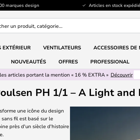
100 marques design
Articles en stock expédié
er
..
 EXTÉRIEUR
VENTILATEURS
ACCESSOIRES DE
NOUVEAUTÉS
OFFRES
PROFESSIONAL
les articles portant la mention « 16 % EXTRA »
Découvrir
Poulsen PH 1/1 – A Light and
nsforme une icône du design
sans fil est basé sur le
ne près d'un siècle d'histoire
e.