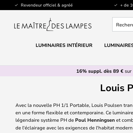
Allez
Revendeur officiel & agréé
+ de 
au
contenu
Recherch
un
produit,
catégorie.
LUMINAIRES INTÉRIEUR
LUMINAIRES
16% suppl. dès 89 €
sur 
Louis 
Avec la nouvelle PH 1/1 Portable, Louis Poulsen tra
en une forme flexible et contemporaine. Ce luminaire 
légendaire système PH de
Poul Henningsen
et combi
de l'éclairage avec les exigences de l'habitat modern