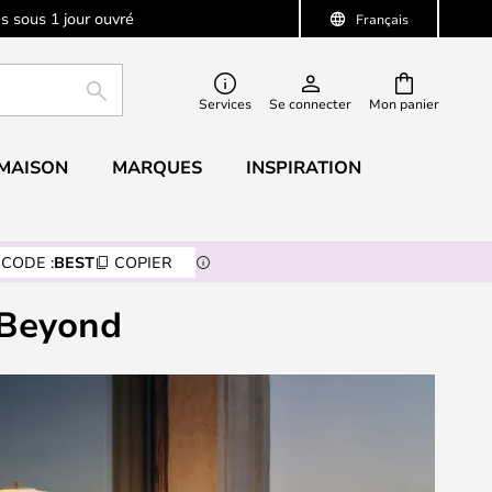
s sous 1 jour ouvré
Français
RECHERCHER
Services
Se connecter
Mon panier
 MAISON
MARQUES
INSPIRATION
CODE :
BEST
COPIER
 Beyond