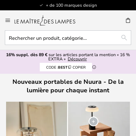
+ de 100 marques design
Allez
au
contenu
Rechercher
ERCHER
RECH
un
produit,
16% suppl. dès 89 €
sur les articles portant la mention « 16 %
catégorie...
EXTRA »
Découvrir
CODE :
BEST
COPIER
Nouveaux portables de Nuura - De la
lumière pour chaque instant