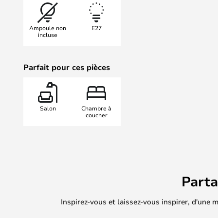
meuble préféré comme le projecteu
vous obtenez une Lampe Gras intem
Ampoule non
E27
démodée depuis 1922.
incluse
Parfait pour ces pièces
Salon
Chambre à
coucher
Part
Inspirez-vous et laissez-vous inspirer, d'une