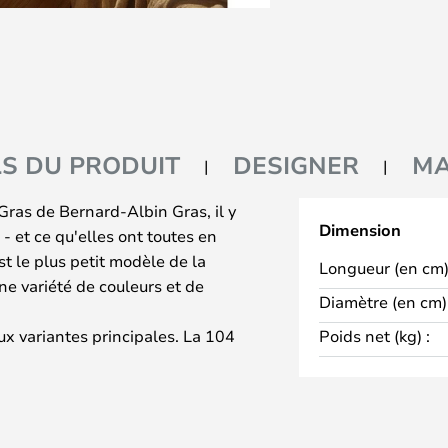
LS DU PRODUIT
DESIGNER
M
ras de Bernard-Albin Gras, il y
Dimension
 et ce qu'elles ont toutes en
t le plus petit modèle de la
Longueur (en cm)
ne variété de couleurs et de
Diamètre (en cm) 
x variantes principales. La 104
Poids net (kg) :
ite pour la salle de bains et
 de 44.
s de la surface de la table
 - ou utilisez-la derrière votre