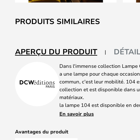
Skip
to
PRODUITS SIMILAIRES
the
beginning
of
the
APERÇU DU PRODUIT
DÉTAI
images
gallery
Dans l'immense collection Lampe G
a une lampe pour chaque occasion -
commun, c'est leur mobilité. 104 es
collection et est disponible dans u
matériaux.
la lampe 104 est disponible en deu
classique et la 104 Bathroom, parfa
En savoir plus
dotée d'un indice de protection IP
Utilisez la 104 sur le mur au-dessu
Avantages du produit
lorsque ce qu'elle dit est important