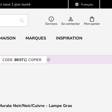
s sous 1 jour ouvré
Français
RECHERCHER
Services
Se connecter
Mon panier
 MAISON
MARQUES
INSPIRATION
CODE :
BEST
COPIER
urale Noir/Noir/Cuivre - Lampe Gras