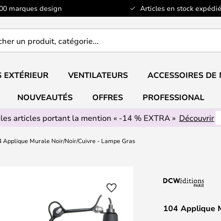
100 marques design
Articles en stock expédié
er
..
 EXTÉRIEUR
VENTILATEURS
ACCESSOIRES DE
NOUVEAUTÉS
OFFRES
PROFESSIONAL
 les articles portant la mention « -14 % EXTRA »
Découvrir
 Applique Murale Noir/Noir/Cuivre - Lampe Gras
104 Applique M