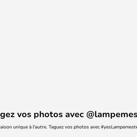
r qu'elle mérite. Avec la 104,
porelle qui ne s'est jamais
agez vos photos avec @lampemes
 maison unique à l'autre. Taguez vos photos avec #yesLampemester