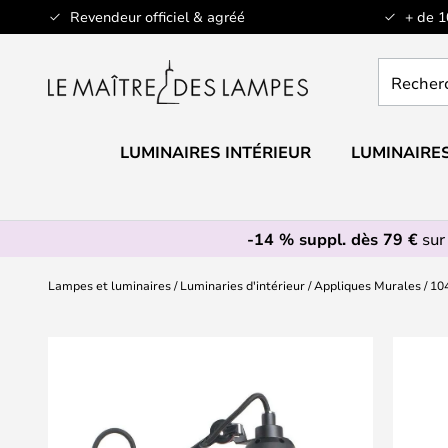
Allez
Revendeur officiel & agréé
+ de 
au
contenu
Recherch
un
produit,
catégorie.
LUMINAIRES INTÉRIEUR
LUMINAIRES
-14 % suppl. dès 79 €
sur
Lampes et luminaires
Luminaries d'intérieur
Appliques Murales
104
Skip
to
the
end