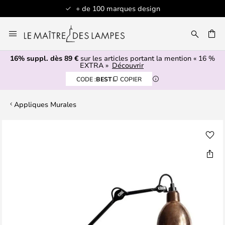
+ de 100 marques design
Allez
au
contenu
16% suppl. dès 89 €
sur les articles portant la mention « 16 %
ERCHER
EXTRA »
Découvrir
CODE :
BEST
COPIER
Appliques Murales
Skip
to
the
end
of
the
images
gallery