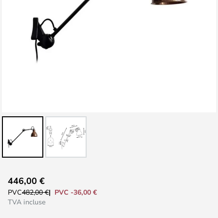
Skip
446,00 €
to
PVC -36,00 €
PVC
482,00 €
the
TVA incluse
beginning