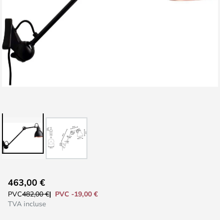
Skip
463,00 €
to
PVC -19,00 €
PVC
482,00 €
the
TVA incluse
beginning