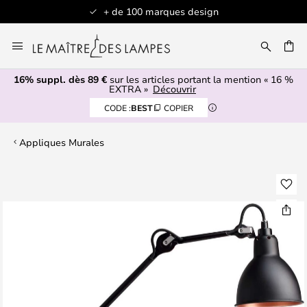
+ de 100 marques design
Allez
au
contenu
16% suppl. dès 89 €
sur les articles portant la mention « 16 %
ERCHER
EXTRA »
Découvrir
CODE :
BEST
COPIER
Appliques Murales
Skip
to
the
end
of
the
images
gallery