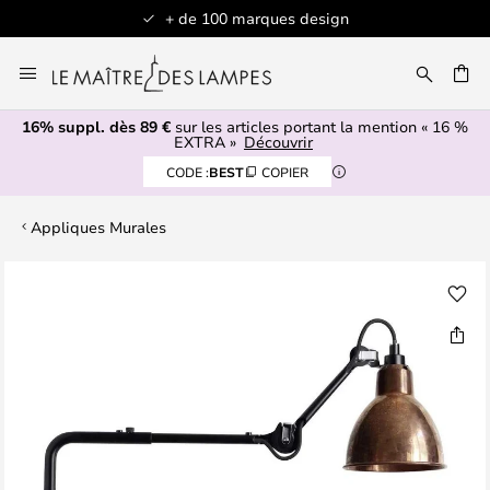
+ de 100 marques design
Allez
au
contenu
16% suppl. dès 89 €
sur les articles portant la mention « 16 %
ERCHER
EXTRA »
Découvrir
CODE :
BEST
COPIER
Appliques Murales
Skip
to
the
end
of
the
images
gallery