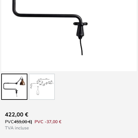
Skip
422,00 €
to
PVC -37,00 €
PVC
459,00 €
the
TVA incluse
beginning