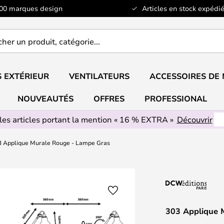
100 marques design
Articles en stock expédié
er
..
 EXTÉRIEUR
VENTILATEURS
ACCESSOIRES DE
NOUVEAUTÉS
OFFRES
PROFESSIONAL
les articles portant la mention « 16 % EXTRA »
Découvrir
3 Applique Murale Rouge - Lampe Gras
303 Applique 