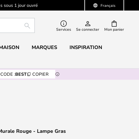
s sous 1 jour ouvré
Français
RECHERCHER
Services
Se connecter
Mon panier
 MAISON
MARQUES
INSPIRATION
CODE :
BEST
COPIER
Murale Rouge - Lampe Gras