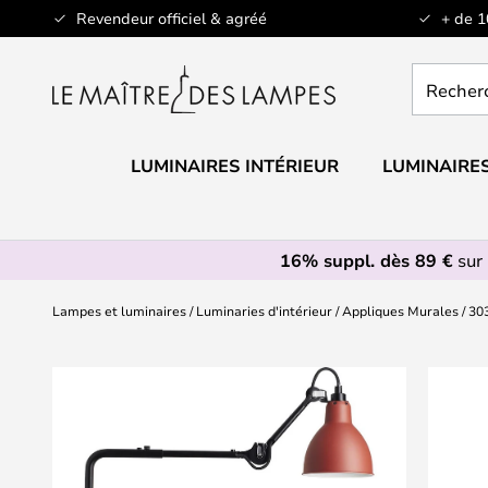
Allez
Revendeur officiel & agréé
+ de 
au
contenu
Recherch
un
produit,
catégorie.
LUMINAIRES INTÉRIEUR
LUMINAIRES
16% suppl. dès 89 €
sur 
Lampes et luminaires
Luminaries d'intérieur
Appliques Murales
30
Skip
to
the
end