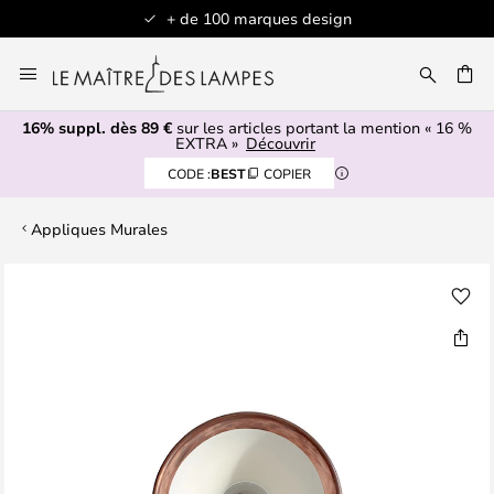
+ de 100 marques design
Allez
au
contenu
16% suppl. dès 89 €
sur les articles portant la mention « 16 %
ERCHER
EXTRA »
Découvrir
CODE :
BEST
COPIER
Appliques Murales
Skip
to
the
end
of
the
images
gallery