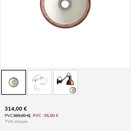
Skip
314,00 €
to
PVC -55,00 €
PVC
369,00 €
the
TVA incluse
beginning