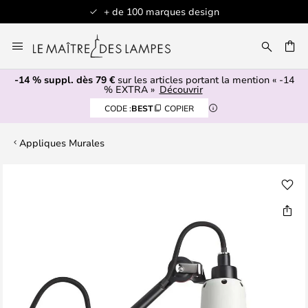
+ de 100 marques design
Allez
au
contenu
-14 % suppl. dès 79 €
sur les articles portant la mention « -14
ERCHER
% EXTRA »
Découvrir
CODE :
BEST
COPIER
Appliques Murales
Skip
to
the
end
of
the
images
gallery