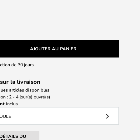
AJOUTER AU PANIER
action de 30 jours
sur la livraison
ues articles disponibles
on : 2 - 4 jour(s) ouvré(s)
ant
inclus
POULE
 DÉTAILS DU