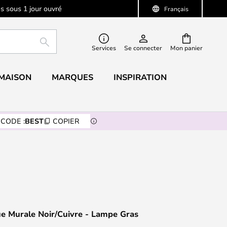
s sous 1 jour ouvré
Français
RECHERCHER
Services
Se connecter
Mon panier
 MAISON
MARQUES
INSPIRATION
CODE :
BEST
COPIER
e Murale Noir/Cuivre - Lampe Gras