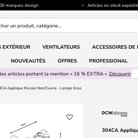
100 marques design
Articles en stock expédié
er
..
 EXTÉRIEUR
VENTILATEURS
ACCESSOIRES DE
NOUVEAUTÉS
OFFRES
PROFESSIONAL
les articles portant la mention « 16 % EXTRA »
Découvrir
4CA Applique Murale Noir/Cuivre - Lampe Gras
304CA Appliqu