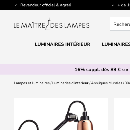
Allez
Revendeur officiel & agréé
+ de 
au
contenu
Recherch
un
produit,
catégorie.
LUMINAIRES INTÉRIEUR
LUMINAIRES
16% suppl. dès 89 €
sur 
Lampes et luminaires
Luminaries d'intérieur
Appliques Murales
30
Skip
to
the
end