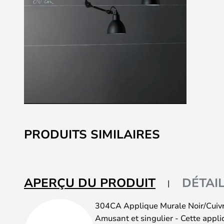
Skip
to
PRODUITS SIMILAIRES
the
beginning
of
the
APERÇU DU PRODUIT
DÉTAI
images
gallery
304CA Applique Murale Noir/Cuiv
Amusant et singulier - Cette appli