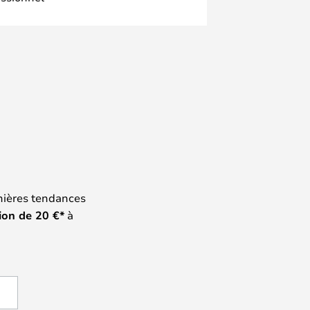
nières tendances
ion de
20
€*
à