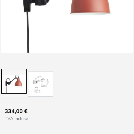
Skip
334,00 €
to
TVA incluse
the
beginning