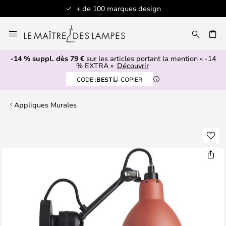
+ de 100 marques design
Allez
au
contenu
-14 % suppl. dès 79 €
sur les articles portant la mention « -14
ERCHER
% EXTRA »
Découvrir
CODE :
BEST
COPIER
Appliques Murales
Skip
to
the
end
of
the
images
gallery