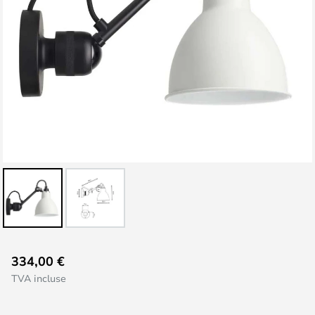
Skip
334,00 €
to
TVA incluse
the
beginning