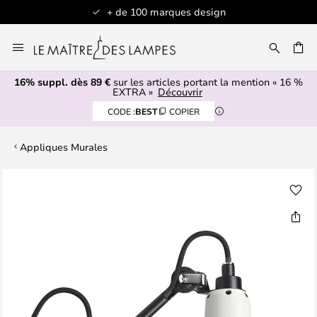
+ de 100 marques design
Allez
au
contenu
16% suppl. dès 89 €
sur les articles portant la mention « 16 %
ERCHER
EXTRA »
Découvrir
CODE :
BEST
COPIER
Appliques Murales
Skip
to
the
end
of
the
images
gallery