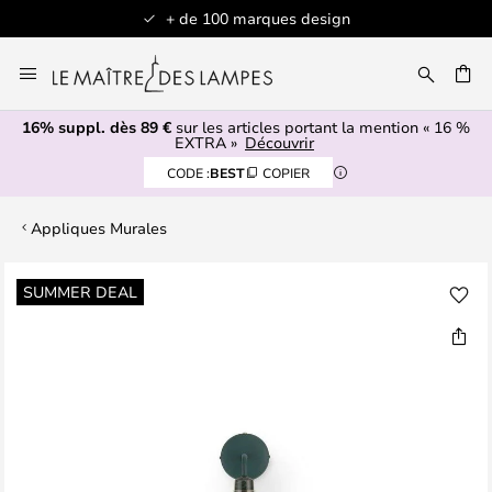
+ de 100 marques design
Allez
au
contenu
16% suppl. dès 89 €
sur les articles portant la mention « 16 %
ERCHER
EXTRA »
Découvrir
CODE :
BEST
COPIER
Appliques Murales
Skip
SUMMER DEAL
to
the
end
of
the
images
gallery