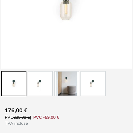
Skip
176,00 €
to
PVC -59,00 €
PVC
235,00 €
the
TVA incluse
beginning