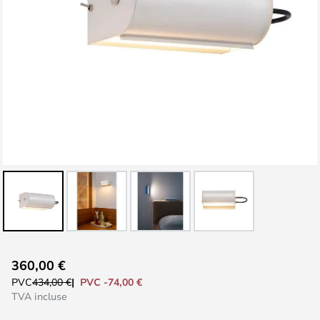
Skip
360,00 €
to
PVC -74,00 €
PVC
434,00 €
the
TVA incluse
beginning