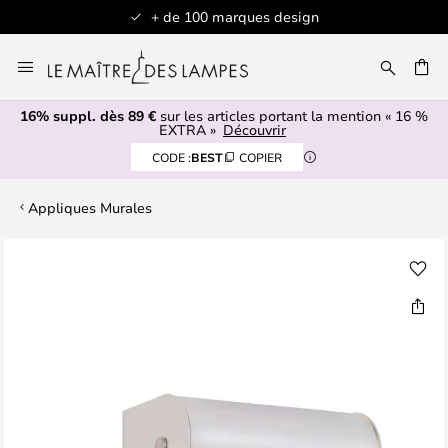
+ de 100 marques design
Allez
au
contenu
16% suppl. dès 89 €
sur les articles portant la mention « 16 %
ERCHER
EXTRA »
Découvrir
CODE :
BEST
COPIER
Appliques Murales
Skip
to
the
end
of
the
images
gallery