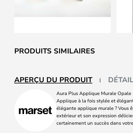
Skip
to
PRODUITS SIMILAIRES
the
beginning
of
the
APERÇU DU PRODUIT
DÉTAI
images
gallery
Aura Plus Applique Murale Opale 
Applique à la fois stylée et élégan
élégante applique murale ? Vous ê
extérieur et son expression délicie
certainement un succès dans votr