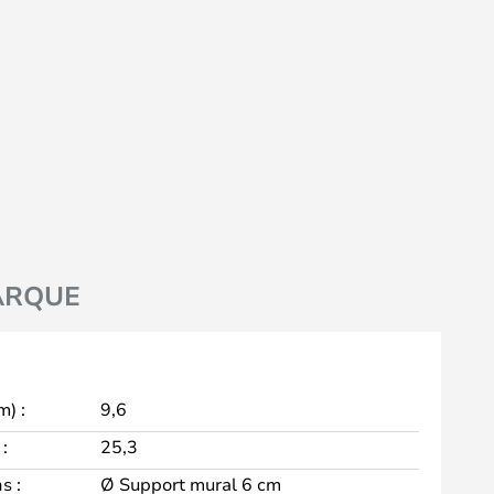
ARQUE
m) :
9,6
:
25,3
s :
Ø Support mural 6 cm