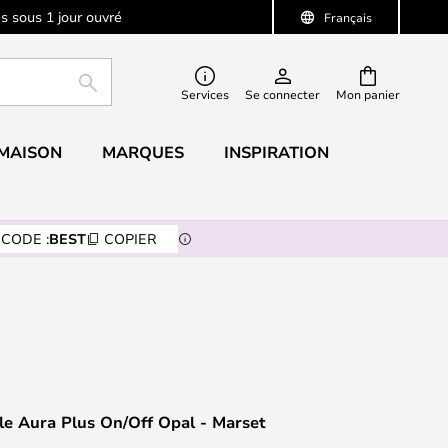
s sous 1 jour ouvré
Français
RECHERCHER
Services
Se connecter
Mon panier
 MAISON
MARQUES
INSPIRATION
CODE :
BEST
COPIER
e Aura Plus On/Off Opal - Marset