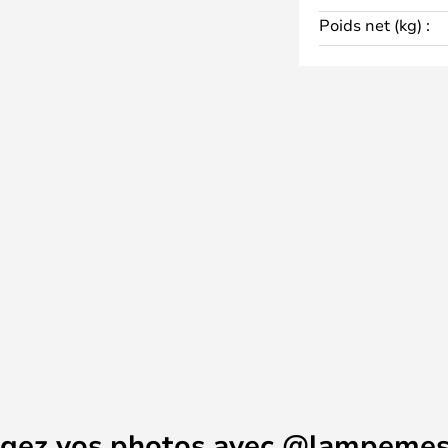
Poids net (kg) :
agez vos photos avec @lampemes