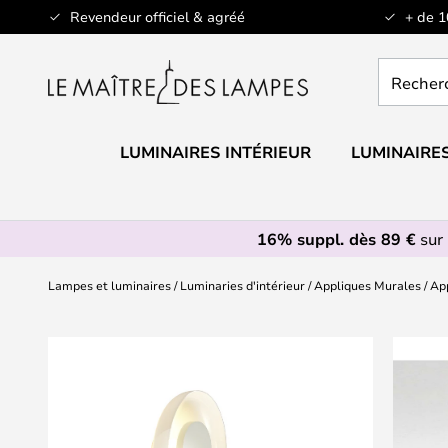
Allez
Revendeur officiel & agréé
+ de 
au
contenu
Recherch
un
produit,
catégorie.
LUMINAIRES INTÉRIEUR
LUMINAIRES
16% suppl. dès 89 €
sur 
Lampes et luminaires
Luminaries d'intérieur
Appliques Murales
App
Skip
to
the
end