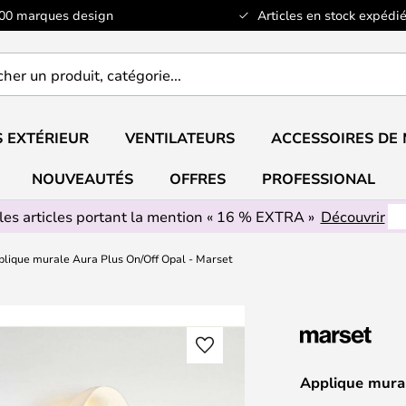
100 marques design
Articles en stock expédié
er
..
 EXTÉRIEUR
VENTILATEURS
ACCESSOIRES DE
NOUVEAUTÉS
OFFRES
PROFESSIONAL
les articles portant la mention « 16 % EXTRA »
Découvrir
lique murale Aura Plus On/Off Opal - Marset
Applique mural