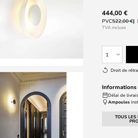
444,00 €
PVC
522,00 €
TVA incluse
1
Droit de rétr
Informations 
Délai de livrai
Ampoules
ins
TOUS LES
PRO