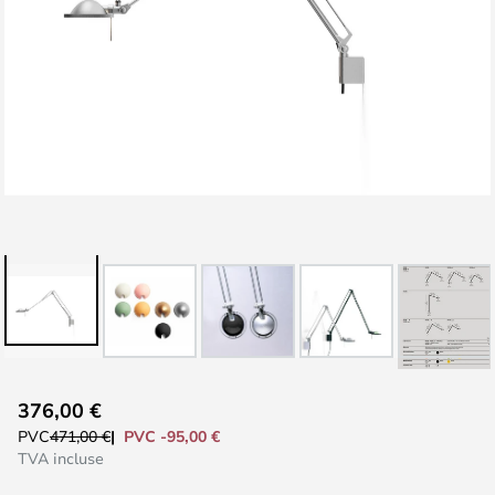
Skip
376,00 €
to
PVC -95,00 €
PVC
471,00 €
the
TVA incluse
beginning