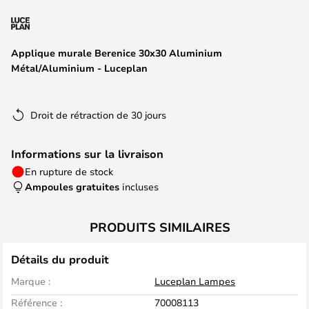
of
the
images
Applique murale Berenice 30x30 Aluminium
gallery
Métal/Aluminium - Luceplan
Droit de rétraction de 30 jours
Informations sur la livraison
En rupture de stock
Ampoules gratuites
incluses
PRODUITS SIMILAIRES
Détails du produit
Marque :
Luceplan Lampes
Référence :
70008113