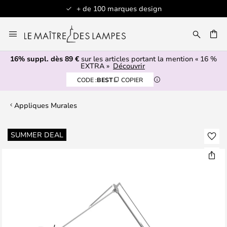
+ de 100 marques design
Allez
au
contenu
16% suppl. dès 89 €
sur les articles portant la mention « 16 %
ERCHER
EXTRA »
Découvrir
CODE :
BEST
COPIER
Appliques Murales
Skip
SUMMER DEAL
to
the
end
of
the
images
gallery