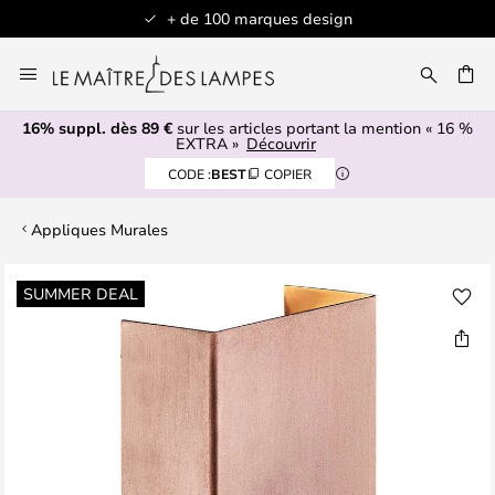
+ de 100 marques design
Allez
au
contenu
16% suppl. dès 89 €
sur les articles portant la mention « 16 %
ERCHER
EXTRA »
Découvrir
CODE :
BEST
COPIER
Appliques Murales
Skip
SUMMER DEAL
to
the
end
of
the
images
gallery