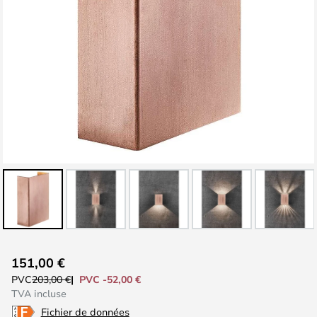
Skip
151,00 €
to
PVC -52,00 €
PVC
203,00 €
the
TVA incluse
beginning
Fichier de données