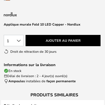
of
the
images
gallery
Applique murale Fold 10 LED Copper - Nordlux
1
AJOUTER AU PANIER
Droit de rétraction de 30 jours
Informations sur la livraison
En stock
Délai de livraison : 2 - 4 jour(s) ouvré(s)
Ampoules
installées de
façon permanente
PRODUITS SIMILAIRES