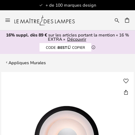
+ de 100 marques design
Allez
au
contenu
16% suppl. dès 89 €
sur les articles portant la mention « 16 %
ERCHER
EXTRA »
Découvrir
CODE :
BEST
COPIER
Appliques Murales
Skip
to
the
end
of
the
images
gallery