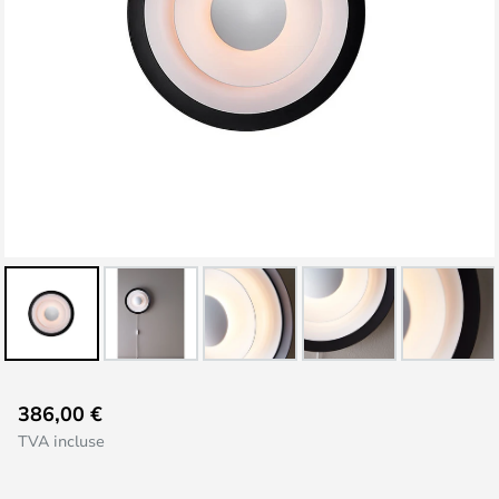
Skip
386,00 €
to
TVA incluse
the
beginning