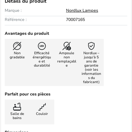
Détails du produit
Marque :
Nordlux Lampes
Référence :
70007165
Avantages du produit
Non
Efficacité
Ampoule
Nordlux –
gradable
énergétiqu
non
jusqu'à 5
e et
remplaçabl
ans de
durabilité
e
garantie
(voir les
information
s du
fabricant)
Parfait pour ces pièces
Salle de
Couloir
bains