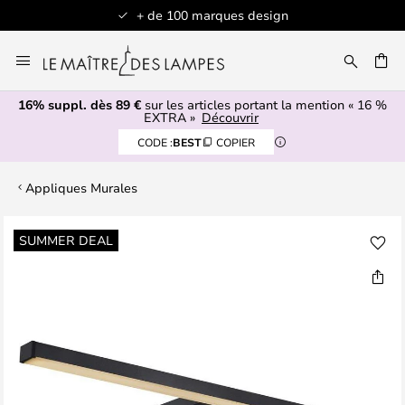
+ de 100 marques design
Allez
au
contenu
16% suppl. dès 89 €
sur les articles portant la mention « 16 %
ERCHER
EXTRA »
Découvrir
CODE :
BEST
COPIER
Appliques Murales
Skip
SUMMER DEAL
to
the
end
of
the
images
gallery