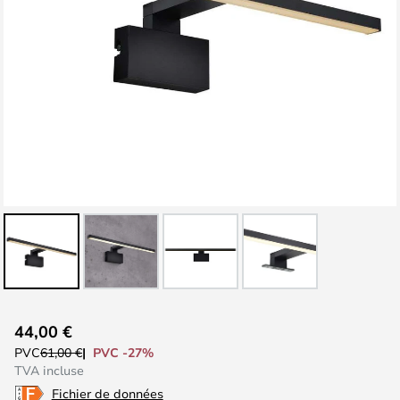
Skip
44,00 €
to
PVC -27%
PVC
61,00 €
the
TVA incluse
beginning
Fichier de données