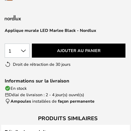
of
the
images
gallery
Applique murale LED Marlee Black - Nordlux
1
AJOUTER AU PANIER
Droit de rétraction de 30 jours
Informations sur la livraison
En stock
Délai de livraison : 2 - 4 jour(s) ouvré(s)
Ampoules
installées de
façon permanente
PRODUITS SIMILAIRES