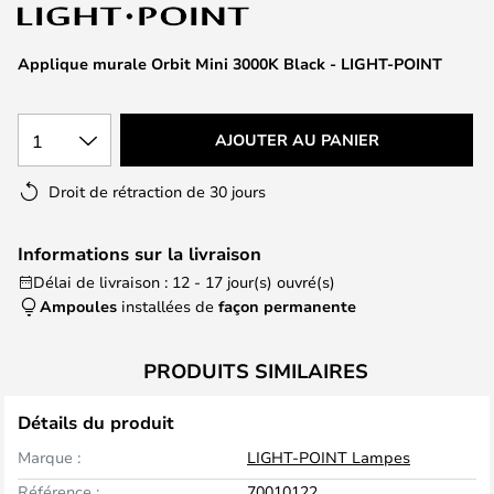
of
the
images
Applique murale Orbit Mini 3000K Black - LIGHT-POINT
gallery
1
AJOUTER AU PANIER
Droit de rétraction de 30 jours
Informations sur la livraison
Délai de livraison : 12 - 17 jour(s) ouvré(s)
Ampoules
installées de
façon permanente
PRODUITS SIMILAIRES
Détails du produit
Marque :
LIGHT-POINT Lampes
Référence :
70010122