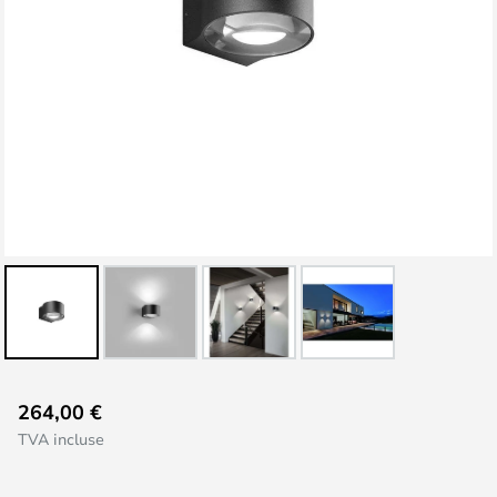
Skip
264,00 €
to
TVA incluse
the
beginning