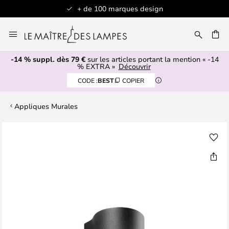
+ de 100 marques design
Allez
au
contenu
-14 % suppl. dès 79 €
sur les articles portant la mention « -14
ERCHER
% EXTRA »
Découvrir
CODE :
BEST
COPIER
Appliques Murales
Skip
to
the
end
of
the
images
gallery