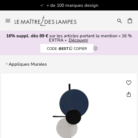
+ de 100 marques design
Allez
au
contenu
16% suppl. dès 89 €
sur les articles portant la mention « 16 %
ERCHER
EXTRA »
Découvrir
CODE :
BEST
COPIER
Appliques Murales
Skip
to
the
end
of
the
images
gallery