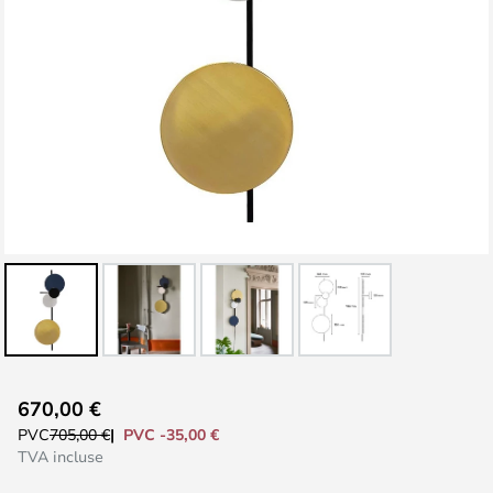
Skip
670,00 €
to
PVC -35,00 €
PVC
705,00 €
the
TVA incluse
beginning