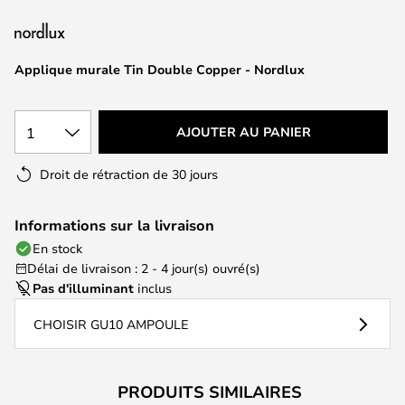
of
the
images
Applique murale Tin Double Copper - Nordlux
gallery
1
AJOUTER AU PANIER
Droit de rétraction de 30 jours
Informations sur la livraison
En stock
Délai de livraison : 2 - 4 jour(s) ouvré(s)
Pas d'illuminant
inclus
CHOISIR GU10 AMPOULE
PRODUITS SIMILAIRES