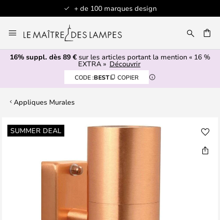
+ de 100 marques design
Allez
au
contenu
16% suppl. dès 89 €
sur les articles portant la mention « 16 %
ERCHER
EXTRA »
Découvrir
CODE :
BEST
COPIER
Appliques Murales
Skip
SUMMER DEAL
to
the
end
of
the
images
gallery