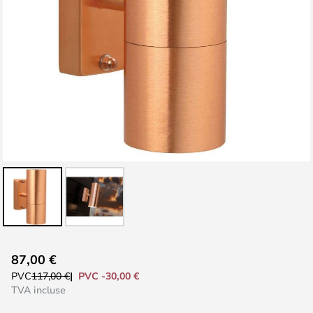
Skip
87,00 €
to
PVC -30,00 €
PVC
117,00 €
the
TVA incluse
beginning