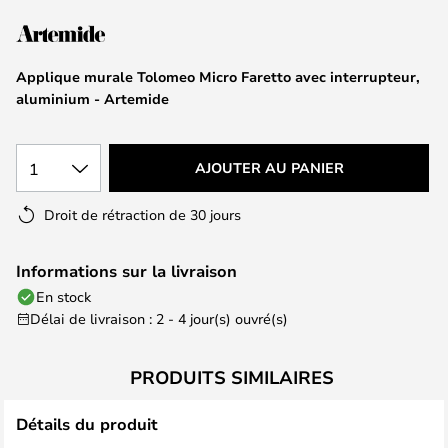
of
the
images
Applique murale Tolomeo Micro Faretto avec interrupteur,
gallery
aluminium - Artemide
1
AJOUTER AU PANIER
Droit de rétraction de 30 jours
Informations sur la livraison
En stock
Délai de livraison : 2 - 4 jour(s) ouvré(s)
PRODUITS SIMILAIRES
Détails du produit