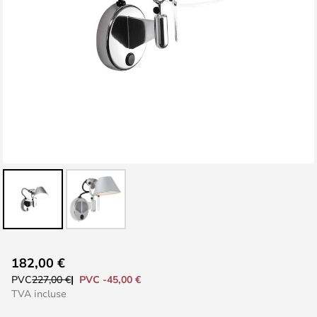
Skip
182,00 €
to
PVC -45,00 €
PVC
227,00 €
the
TVA incluse
beginning