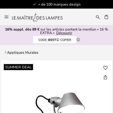
+ de 100 marques design
Allez
au
contenu
16% suppl. dès 89 €
sur les articles portant la mention « 16 %
ERCHER
EXTRA »
Découvrir
CODE :
BEST
COPIER
Appliques Murales
Skip
SUMMER DEAL
to
the
end
of
the
images
gallery