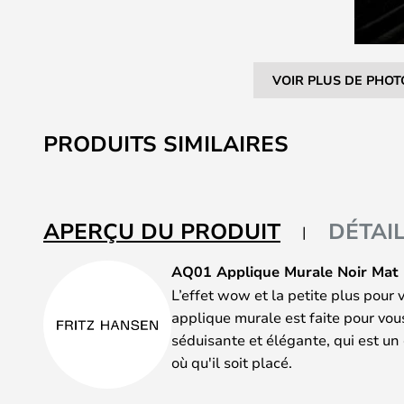
VOIR PLUS DE PHOT
Skip
to
PRODUITS SIMILAIRES
the
beginning
of
the
APERÇU DU PRODUIT
DÉTAI
images
gallery
AQ01 Applique Murale Noir Mat 
L’effet wow et la petite plus pour 
applique murale est faite pour vou
séduisante et élégante, qui est un
où qu'il soit placé.