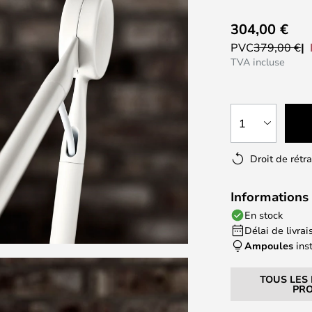
304,00 €
PVC
379,00 €
TVA incluse
1
Droit de rétr
Informations 
En stock
Délai de livrais
Ampoules
ins
TOUS LES
PRO