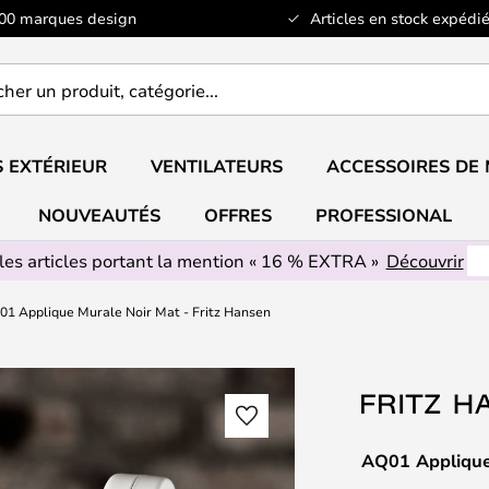
100 marques design
Articles en stock expédié
er
..
 EXTÉRIEUR
VENTILATEURS
ACCESSOIRES DE
NOUVEAUTÉS
OFFRES
PROFESSIONAL
les articles portant la mention « 16 % EXTRA »
Découvrir
01 Applique Murale Noir Mat - Fritz Hansen
AQ01 Applique