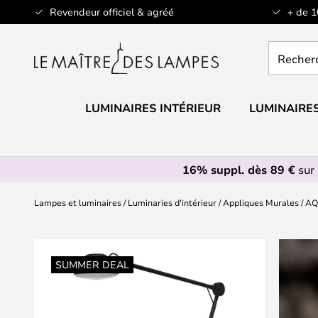
Allez
Revendeur officiel & agréé
+ de 
au
contenu
Recherch
un
produit,
catégorie.
LUMINAIRES INTÉRIEUR
LUMINAIRES
16% suppl. dès 89 €
sur 
Lampes et luminaires
Luminaries d'intérieur
Appliques Murales
AQ
Skip
to
SUMMER DEAL
the
end