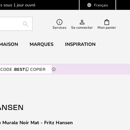
s sous 1 jour ouvré
Français
RECHERCHER
Services
Se connecter
Mon panier
 MAISON
MARQUES
INSPIRATION
CODE :
BEST
COPIER
 Murale Noir Mat - Fritz Hansen