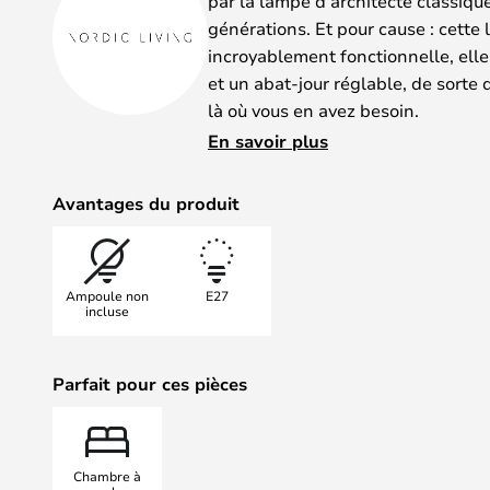
par la lampe d’architecte classique
générations. Et pour cause : cette
incroyablement fonctionnelle, elle
et un abat-jour réglable, de sorte 
là où vous en avez besoin.
La popularité de la lampe d’archite
En savoir plus
la tendance rétro, qui continue d’a
intérieure, mais aussi parce que la
Avantages du produit
étonnante. Cette lampe simple et 
de différents styles de décor, que 
lecture, au bureau ou près de votre 
Ampoule non
E27
Inspirée de la lampe de table Archi,
incluse
d’une lampe murale et d’une petit
mêmes propriétés de flexibilité.e
Parfait pour ces pièces
gamme de couleurs modernes.
Chambre à