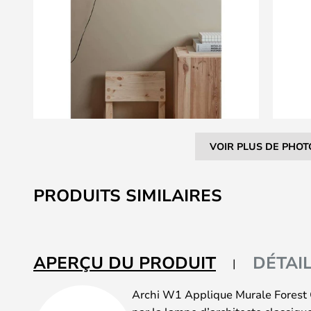
VOIR PLUS DE PHOT
Skip
to
PRODUITS SIMILAIRES
the
beginning
of
the
APERÇU DU PRODUIT
DÉTAI
images
gallery
Archi W1 Applique Murale Forest G