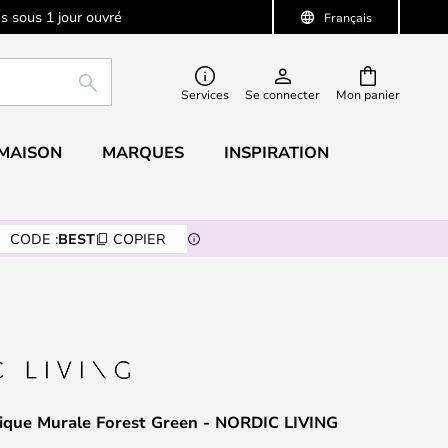
s sous 1 jour ouvré
Français
RECHERCHER
Services
Se connecter
Mon panier
 MAISON
MARQUES
INSPIRATION
CODE :
BEST
COPIER
ique Murale Forest Green - NORDIC LIVING