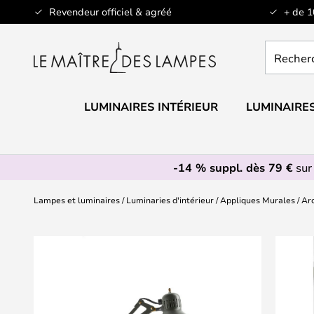
Allez
Revendeur officiel & agréé
+ de 
au
contenu
Recherch
un
produit,
catégorie.
LUMINAIRES INTÉRIEUR
LUMINAIRES
-14 % suppl. dès 79 €
sur
Lampes et luminaires
Luminaries d'intérieur
Appliques Murales
Ar
Skip
to
the
end