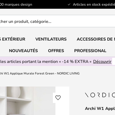
100 marques design
Articles en stock expédié
er
..
 EXTÉRIEUR
VENTILATEURS
ACCESSOIRES DE
NOUVEAUTÉS
OFFRES
PROFESSIONAL
 les articles portant la mention « -14 % EXTRA »
Découvrir
chi W1 Applique Murale Forest Green - NORDIC LIVING
Archi W1 Appl