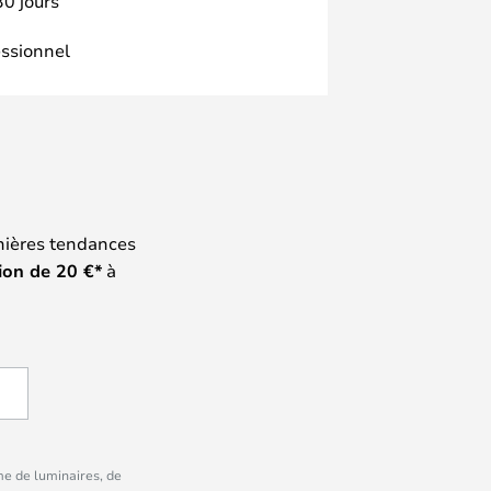
30 jours
essionnel
nières tendances
ion de
20
€*
à
me de luminaires, de