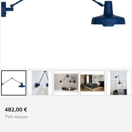
Skip
482,00 €
to
TVA incluse
the
beginning