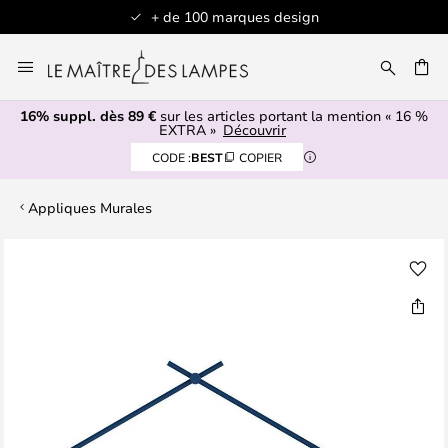
+ de 100 marques design
Allez
au
contenu
16% suppl. dès 89 €
sur les articles portant la mention « 16 %
ERCHER
EXTRA »
Découvrir
CODE :
BEST
COPIER
Appliques Murales
Skip
to
the
end
of
the
images
gallery