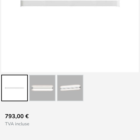
Skip
793,00 €
to
TVA incluse
the
beginning