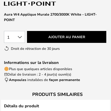
of
the
images
Aura W4 Applique Murale 2700/3000K White - LIGHT-
gallery
POINT
1
AJOUTER AU PANIER
Droit de rétraction de 30 jours
Informations sur la livraison
Plus que quelques articles disponibles
Délai de livraison : 2 - 4 jour(s) ouvré(s)
Ampoules
installées de
façon permanente
PRODUITS SIMILAIRES
Détails du produit