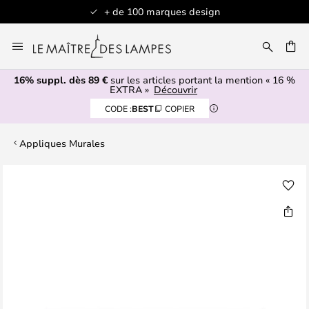
+ de 100 marques design
Allez
au
contenu
16% suppl. dès 89 €
sur les articles portant la mention « 16 %
ERCHER
EXTRA »
Découvrir
CODE :
BEST
COPIER
Appliques Murales
Skip
to
the
end
of
the
images
gallery