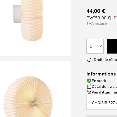
44,00 €
P
PVC
59,00 €
TVA incluse
1
Droit de rétr
Informations 
En stock
Délai de livrais
Pas d'illumin
CHOISIR E27