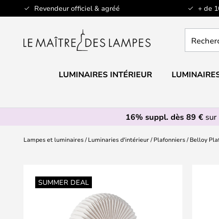
Allez
Revendeur officiel & agréé
+ de 
au
contenu
Recherch
un
produit,
catégorie.
LUMINAIRES INTÉRIEUR
LUMINAIRES
16% suppl. dès 89 €
sur 
Lampes et luminaires
Luminaries d'intérieur
Plafonniers
Belloy Pla
Skip
to
SUMMER DEAL
the
end