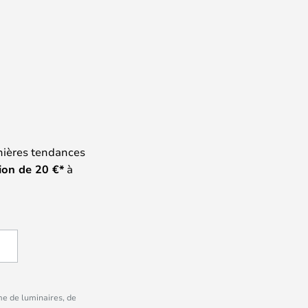
nières tendances
ion de
20
€*
à
me de luminaires, de