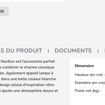
OS
LS DU PRODUIT
DOCUMENTS
Nordlux est l'accessoire parfait
Dimension
ez combiner le charme classique
nier, également appelé lampe à
Hauteur (en cm) :
r dans une belle couleur blanche
Diamètre (en cm) 
design plissé d'inspiration rétro
ui ajoute une atmosphère douce et
Poids net (kg) :
èce. Vous pouvez choisir de
ce qui vous permet de créer