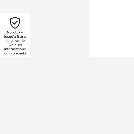
bat-jour assure un éclairage
du confort dans le salon, la
c le plafonnier Belloy Ø40
nt d'une source de lumière
Nordlux –
ment de design élégant qui
jusqu'à 5 ans
de garantie
(voir les
informations
du fabricant)