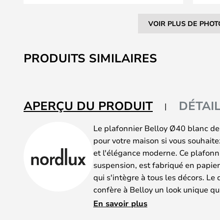
VOIR PLUS DE PHOT
Skip
to
PRODUITS SIMILAIRES
the
beginning
of
the
APERÇU DU PRODUIT
DÉTAI
images
gallery
Le plafonnier Belloy Ø40 blanc de 
pour votre maison si vous souhait
et l'élégance moderne. Ce plafon
suspension, est fabriqué en papie
qui s'intègre à tous les décors. Le 
confère à Belloy un look unique q
accueillante à n'importe quelle pi
En savoir plus
l'accrocher au mur ou au plafond, 