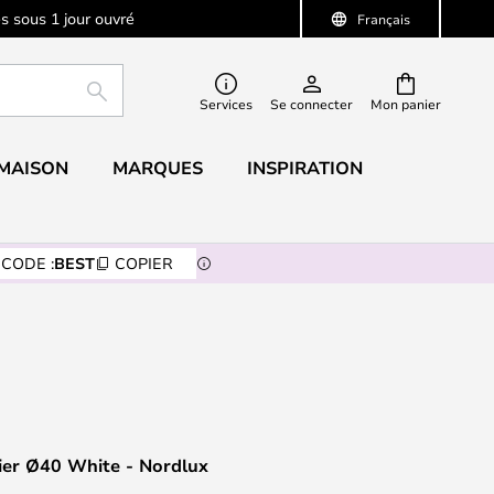
s sous 1 jour ouvré
Français
RECHERCHER
Services
Se connecter
Mon panier
 MAISON
MARQUES
INSPIRATION
CODE :
BEST
COPIER
ier Ø40 White - Nordlux