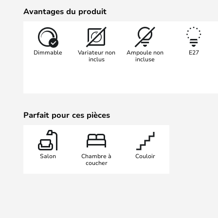
l'ambiance que vous souhaitez. L'A
Avantages du produit
doux et agréable, idéal pour créer 
chambre ou la salle à manger. Ave
White, vous disposez non seuleme
Dimmable
Variateur non
Ampoule non
E27
fonctionnelle, mais aussi d'un élé
inclus
incluse
impressionnera vos invités.
Parfait pour ces pièces
Salon
Chambre à
Couloir
coucher