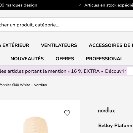
100 marques design
Articles en stock expédié
er
..
 EXTÉRIEUR
VENTILATEURS
ACCESSOIRES DE
NOUVEAUTÉS
OFFRES
PROFESSIONAL
les articles portant la mention « 16 % EXTRA »
Découvrir
fonnier Ø40 White - Nordlux
Belloy Plafonn