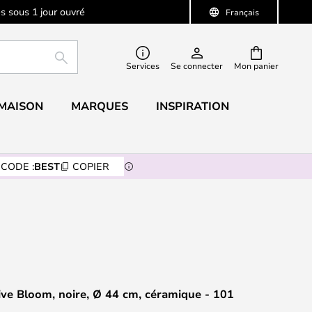
s sous 1 jour ouvré
Français
RECHERCHER
Services
Se connecter
Mon panier
 MAISON
MARQUES
INSPIRATION
CODE :
BEST
COPIER
ve Bloom, noire, Ø 44 cm, céramique - 101