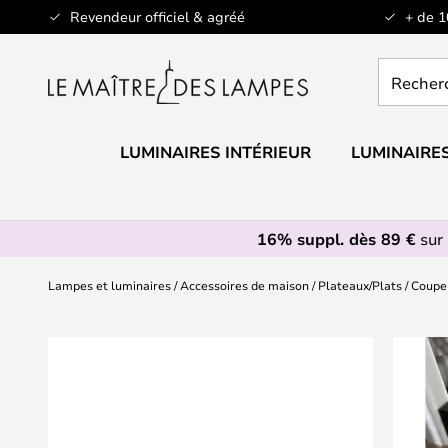
Allez
Revendeur officiel & agréé
+ de 
au
contenu
Recherch
un
produit,
catégorie.
LUMINAIRES INTÉRIEUR
LUMINAIRES
16% suppl. dès 89 €
sur 
Lampes et luminaires
Accessoires de maison
Plateaux/Plats
Coupe 
Skip
to
the
end