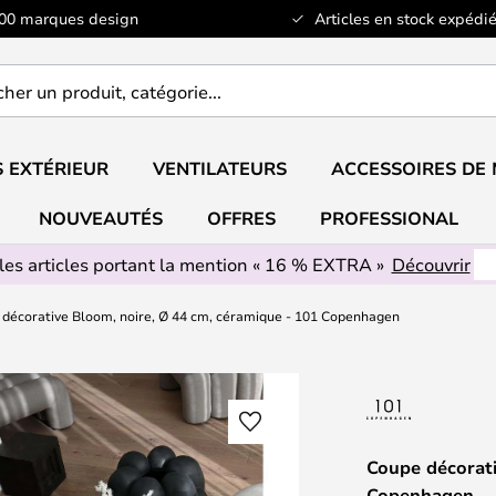
100 marques design
Articles en stock expédié
er
..
 EXTÉRIEUR
VENTILATEURS
ACCESSOIRES DE
NOUVEAUTÉS
OFFRES
PROFESSIONAL
les articles portant la mention « 16 % EXTRA »
Découvrir
décorative Bloom, noire, Ø 44 cm, céramique - 101 Copenhagen
Coupe décorati
Copenhagen