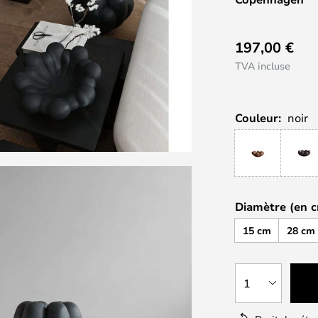
197,00 €
TVA incluse
Couleur:
noir
Diamètre (en c
15 cm
28 cm
1