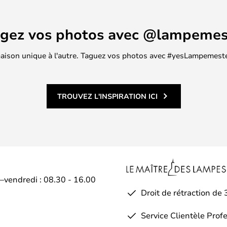
ssi bien comme coupe à fleurs, ce
rel, que comme support pour des
agez vos photos avec @lampemes
oratifs ou encore pour les
dien tels que les clés, les
 maison unique à l'autre. Taguez vos photos avec #yesLampemester
nt à la main, des variations de
ent apparaître. Cela fait de
TROUVEZ L'INSPIRATION ICI
i–vendredi : 08.30 - 16.00
Droit de rétraction de 
Service Clientèle Prof