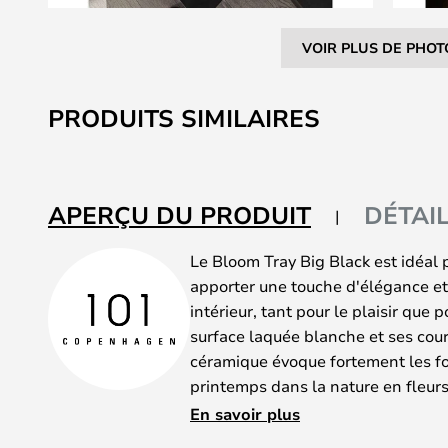
VOIR PLUS DE PHOT
Skip
to
PRODUITS SIMILAIRES
the
beginning
of
the
APERÇU DU PRODUIT
DÉTAI
images
gallery
Le Bloom Tray Big Black est idéal 
apporter une touche d'élégance e
intérieur, tant pour le plaisir que
surface laquée blanche et ses cou
céramique évoque fortement les fo
printemps dans la nature en fleurs
élégante qui élève le Bloom Tray à
En savoir plus
supérieur.