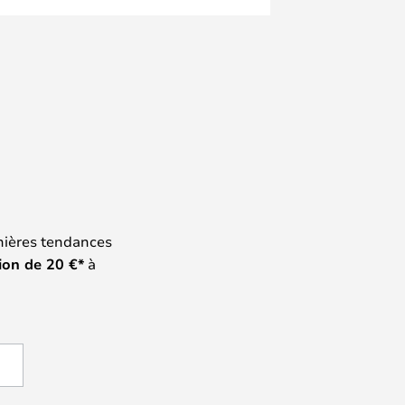
nières tendances
ion de
20
€*
à