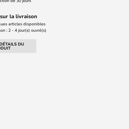
action de 30 jours
sur la livraison
ues articles disponibles
on : 2 - 4 jour(s) ouvré(s)
 DÉTAILS DU
DUIT