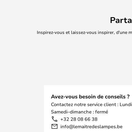
Le Bloom Tray peut être utilisé au
qui met en valeur son design natu
Part
bougies, des fruits, des objets déc
nombreux objets pratiques du quoti
Inspirez-vous et laissez-vous inspirer, d'une
portefeuilles, etc.
Le Bloom Tray étant un produit pei
forme et de nuance de couleur peuv
chaque plateau une pièce unique.
Avez-vous besoin de conseils ?
Contactez notre service client : Lund
Samedi–dimanche : fermé
+32 28 08 66 38
info@lemaitredeslampes.be