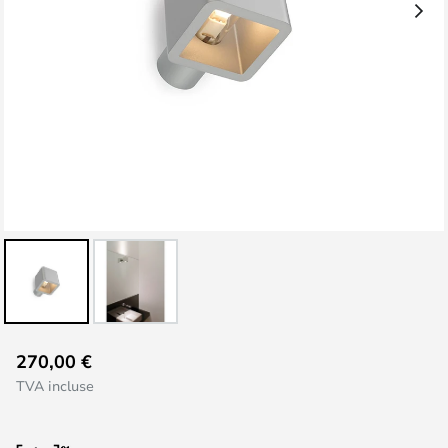
Skip
270,00 €
to
TVA incluse
the
beginning
of