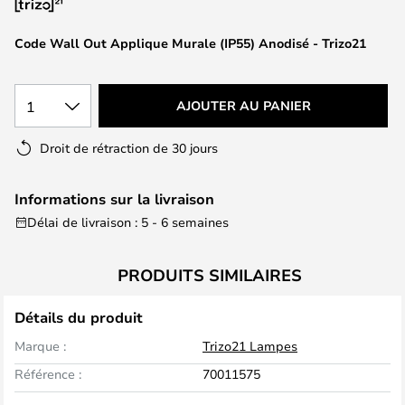
the
images
Code Wall Out Applique Murale (IP55) Anodisé - Trizo21
gallery
1
AJOUTER AU PANIER
Droit de rétraction de 30 jours
Informations sur la livraison
Délai de livraison : 5 - 6 semaines
PRODUITS SIMILAIRES
Détails du produit
Marque :
Trizo21 Lampes
Référence :
70011575