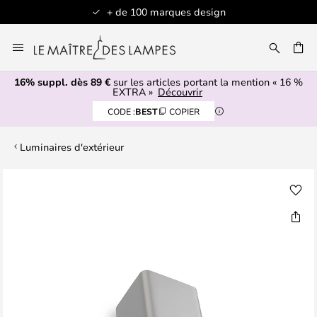
+ de 100 marques design
Allez
au
contenu
16% suppl. dès 89 €
sur les articles portant la mention « 16 %
ERCHER
EXTRA »
Découvrir
CODE :
BEST
COPIER
Luminaires d'extérieur
Skip
to
the
end
of
the
images
gallery