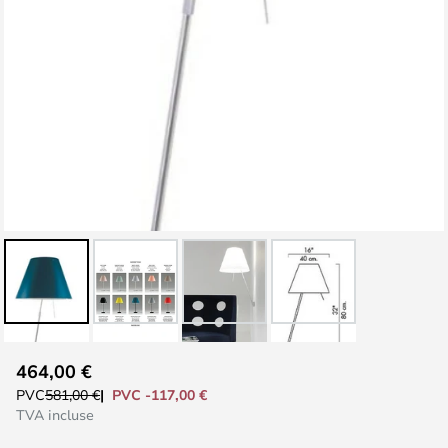
Skip
464,00 €
to
PVC -117,00 €
PVC
581,00 €
the
TVA incluse
beginning