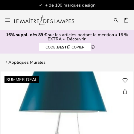
+ de 100 marques design
Allez
au
contenu
16% suppl. dès 89 €
sur les articles portant la mention « 16 %
ERCHER
EXTRA »
Découvrir
CODE :
BEST
COPIER
Appliques Murales
Skip
SUMMER DEAL
to
the
end
of
the
images
gallery