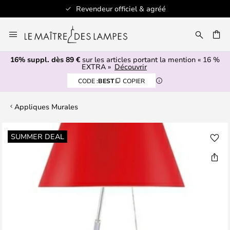
Revendeur officiel & agréé
Allez
au
contenu
16% suppl. dès 89 €
sur les articles portant la mention « 16 %
ERCHER
EXTRA »
Découvrir
CODE :
BEST
COPIER
Appliques Murales
Skip
SUMMER DEAL
to
the
end
of
the
images
gallery