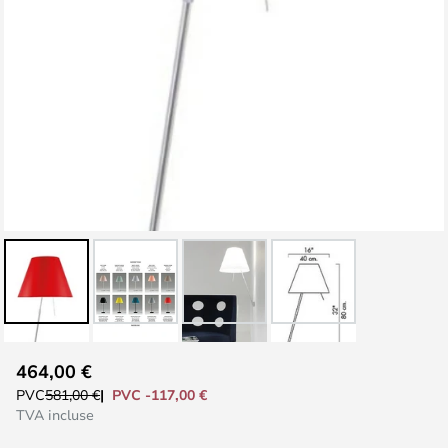
Skip
464,00 €
to
PVC -117,00 €
PVC
581,00 €
the
TVA incluse
beginning