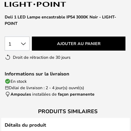
of
the
images
Deli 1 LED Lampe encastrable IP54 3000K Noir - LIGHT-
gallery
POINT
1
AJOUTER AU PANIER
Droit de rétraction de 30 jours
Informations sur la livraison
En stock
Délai de livraison : 2 - 4 jour(s) ouvré(s)
Ampoules
installées de
façon permanente
PRODUITS SIMILAIRES
Détails du produit