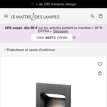
+ de 100 marques design
Allez
au
contenu
16% suppl. dès 89 €
sur les articles portant la mention « 16 %
ERCHER
EXTRA »
Découvrir
CODE :
BEST
COPIER
Projecteurs et spots d’extérieur
Skip
to
the
end
of
the
images
gallery