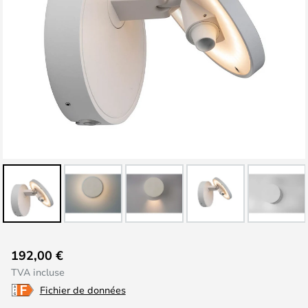
Skip
192,00 €
to
TVA incluse
the
Fichier de données
beginning