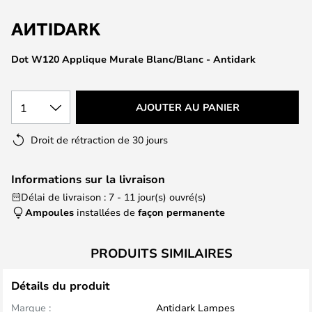
of
the
images
gallery
Dot W120 Applique Murale Blanc/Blanc - Antidark
1
AJOUTER AU PANIER
Droit de rétraction de 30 jours
Informations sur la livraison
Délai de livraison : 7 - 11 jour(s) ouvré(s)
Ampoules
installées de
façon permanente
PRODUITS SIMILAIRES
Détails du produit
Marque :
Antidark Lampes