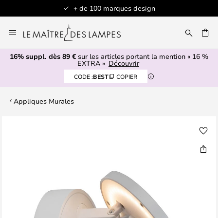
+ de 100 marques design
Allez
au
contenu
16% suppl. dès 89 €
sur les articles portant la mention « 16 %
ERCHER
EXTRA »
Découvrir
CODE :
BEST
COPIER
Appliques Murales
Skip
to
the
end
of
the
images
gallery