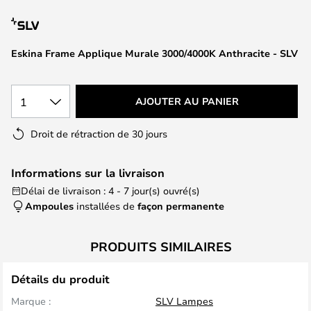
of
the
images
Eskina Frame Applique Murale 3000/4000K Anthracite - SLV
gallery
1
AJOUTER AU PANIER
Droit de rétraction de 30 jours
Informations sur la livraison
Délai de livraison : 4 - 7 jour(s) ouvré(s)
Ampoules
installées de
façon permanente
PRODUITS SIMILAIRES
Détails du produit
Marque :
SLV Lampes