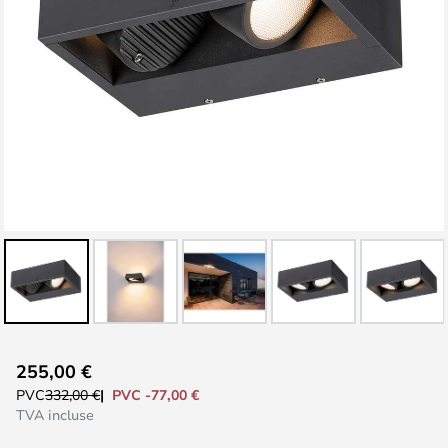
Skip
255,00 €
to
PVC -77,00 €
PVC
332,00 €
the
TVA incluse
beginning