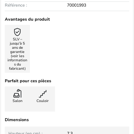
Référence :
70001993
Avantages du produit
SLV –
jusqu'à 5
ans de
garantie
(voir les
information
s du
fabricant)
Parfait pour ces pièces
Salon
Couloir
Dimensions
Hauteur (en cm) :
7,3