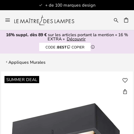
+ de 100 marques design
Allez
au
contenu
16% suppl. dès 89 €
sur les articles portant la mention « 16 %
ERCHER
EXTRA »
Découvrir
CODE :
BEST
COPIER
Appliques Murales
Skip
SUMMER DEAL
to
the
end
of
the
images
gallery