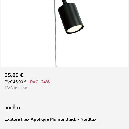
Skip
35,00 €
to
PVC -24%
PVC
46,00 €
the
TVA incluse
beginning
of
the
images
Explore Flex Applique Murale Black - Nordlux
gallery