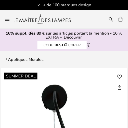
+ de 100 marques design
Allez
au
contenu
16% suppl. dès 89 €
sur les articles portant la mention « 16 %
ERCHER
EXTRA »
Découvrir
CODE :
BEST
COPIER
Appliques Murales
Skip
SUMMER DEAL
to
the
end
of
the
images
gallery