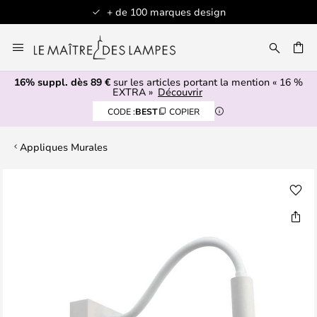
+ de 100 marques design
Allez
au
contenu
16% suppl. dès 89 €
sur les articles portant la mention « 16 %
ERCHER
EXTRA »
Découvrir
CODE :
BEST
COPIER
Appliques Murales
Skip
to
the
end
of
the
images
gallery