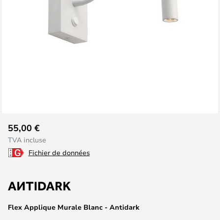
Skip
55,00 €
to
TVA incluse
the
Fichier de données
beginning
of
the
images
gallery
Flex Applique Murale Blanc - Antidark