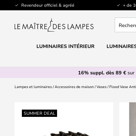
Allez
Revendeur officiel & agréé
+ de 
au
contenu
Recherch
un
produit,
catégorie.
LUMINAIRES INTÉRIEUR
LUMINAIRES
16% suppl. dès 89 €
sur 
Lampes et luminaires
Accessoires de maison
Vases
Flood Vase Ant
Skip
to
SUMMER DEAL
the
end