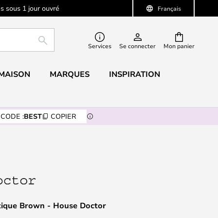
s sous 1 jour ouvré
Français
RECHERCHER
Services
Se connecter
Mon panier
 MAISON
MARQUES
INSPIRATION
CODE :
BEST
COPIER
tique Brown - House Doctor