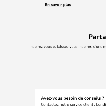
dynamique et esthétique, aussi bie
En savoir plus
objet, et les petits plis permettent
ensemble. Il est également fabriq
marron métallisé antique, ce qui lu
brut qui ajoute du piquant à votre d
l'admiration et d'attirer l'attention.
Part
Inspirez-vous et laissez-vous inspirer, d'une
Avez-vous besoin de conseils ?
Contactez notre service client : Lund