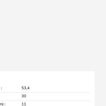
 :
53,4
30
m) :
11