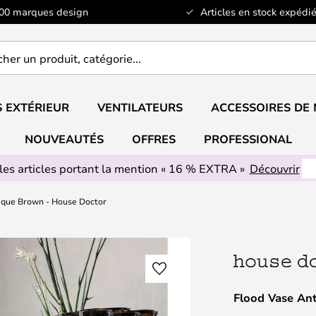
100 marques design
Articles en stock expédié
er
..
 EXTÉRIEUR
VENTILATEURS
ACCESSOIRES DE
NOUVEAUTÉS
OFFRES
PROFESSIONAL
les articles portant la mention « 16 % EXTRA »
Découvrir
ique Brown - House Doctor
Flood Vase An