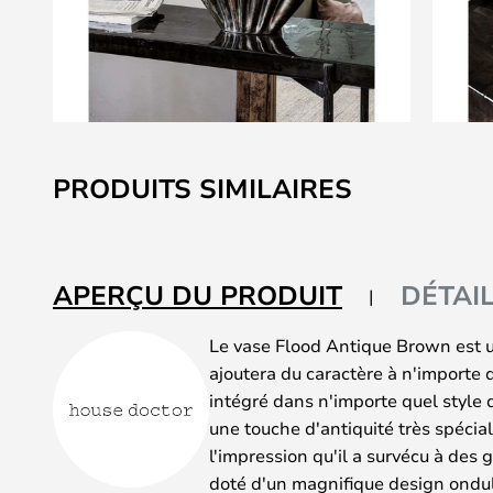
Skip
to
PRODUITS SIMILAIRES
the
beginning
of
the
APERÇU DU PRODUIT
DÉTAI
images
gallery
Le vase Flood Antique Brown est 
ajoutera du caractère à n'importe q
intégré dans n'importe quel style d
une touche d'antiquité très spécia
l'impression qu'il a survécu à des 
doté d'un magnifique design ondul