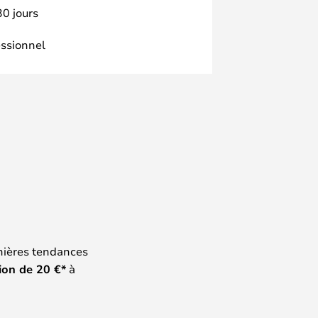
30 jours
essionnel
nières tendances
ion de
20
€*
à