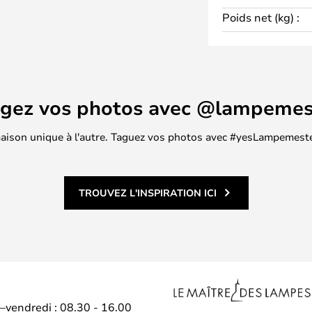
n lorsqu'il est posé avec ou sans
Poids net (kg) :
 de maintenir les fleurs
ué en fer dans une couleur
i donne un aspect industriel et
écor et qui est sûr de susciter
.
agez vos photos avec @lampemes
 maison unique à l'autre. Taguez vos photos avec #yesLampemester
TROUVEZ L'INSPIRATION ICI
i–vendredi : 08.30 - 16.00