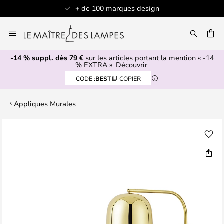
+ de 100 marques design
Allez
au
contenu
-14 % suppl. dès 79 €
sur les articles portant la mention « -14
ERCHER
% EXTRA »
Découvrir
CODE :
BEST
COPIER
Appliques Murales
Skip
to
the
end
of
the
images
gallery