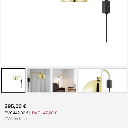
Skip
395,00 €
to
PVC -47,00 €
PVC
442,00 €
the
TVA incluse
beginning