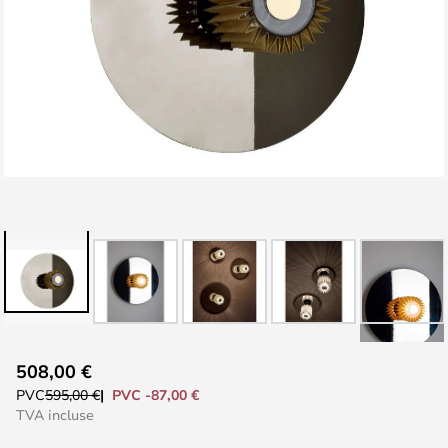
Skip
508,00 €
to
PVC -87,00 €
PVC
595,00 €
the
TVA incluse
beginning