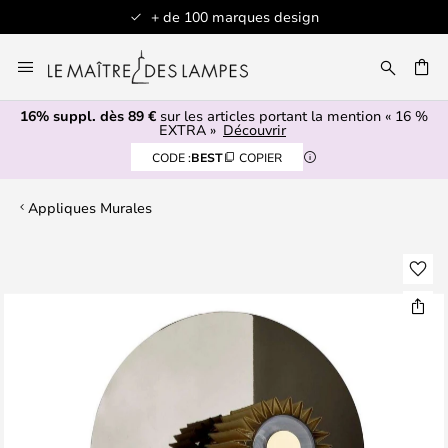
+ de 100 marques design
Allez
au
contenu
16% suppl. dès 89 €
sur les articles portant la mention « 16 %
ERCHER
EXTRA »
Découvrir
CODE :
BEST
COPIER
Appliques Murales
Skip
to
the
end
of
the
images
gallery