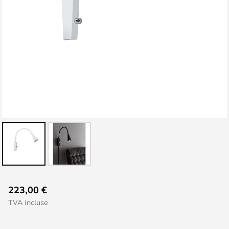
Skip
223,00 €
to
TVA incluse
the
beginning