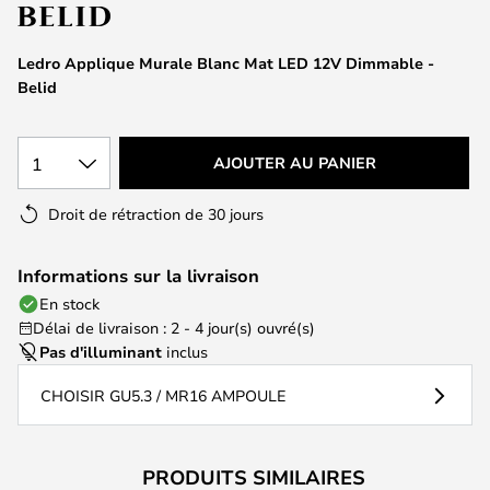
of
the
images
Ledro Applique Murale Blanc Mat LED 12V Dimmable -
gallery
Belid
1
AJOUTER AU PANIER
Droit de rétraction de 30 jours
Informations sur la livraison
En stock
Délai de livraison : 2 - 4 jour(s) ouvré(s)
Pas d'illuminant
inclus
CHOISIR GU5.3 / MR16 AMPOULE
PRODUITS SIMILAIRES