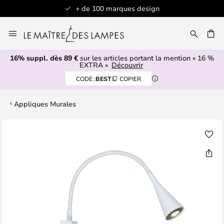
+ de 100 marques design
Allez
au
contenu
16% suppl. dès 89 €
sur les articles portant la mention « 16 %
ERCHER
EXTRA »
Découvrir
CODE :
BEST
COPIER
Appliques Murales
Skip
to
the
end
of
the
images
gallery