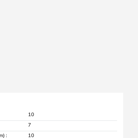
10
7
m) :
10