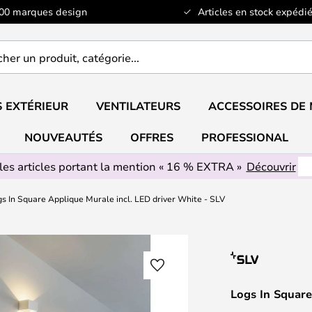
100 marques design
Articles en stock expédié
er
..
 EXTÉRIEUR
VENTILATEURS
ACCESSOIRES DE
NOUVEAUTÉS
OFFRES
PROFESSIONAL
les articles portant la mention « 16 % EXTRA »
Découvrir
s In Square Applique Murale incl. LED driver White - SLV
Logs In Square