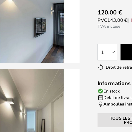
120,00 €
PVC
143,00 €
TVA incluse
1
Droit de rétr
Informations 
En stock
Délai de livrais
Ampoules
ins
TOUS LES
PRO