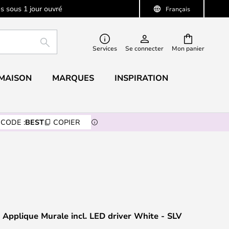
s sous 1 jour ouvré
Français
RECHERCHER
Services
Se connecter
Mon panier
 MAISON
MARQUES
INSPIRATION
CODE :
BEST
COPIER
 Applique Murale incl. LED driver White - SLV