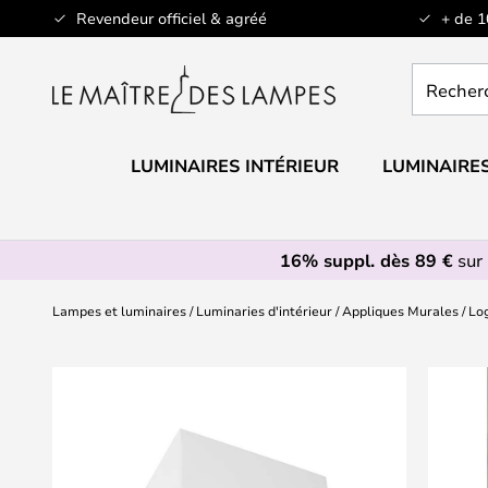
Allez
Revendeur officiel & agréé
+ de 
au
contenu
Recherch
un
produit,
catégorie.
LUMINAIRES INTÉRIEUR
LUMINAIRES
16% suppl. dès 89 €
sur 
Lampes et luminaires
Luminaries d'intérieur
Appliques Murales
Log
Skip
to
the
end