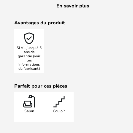
Avec l'applique murale Logs In Squ
En savoir plus
obtenez tout cela - et en plus, les
un haut degré d'étanchéité !
Avantages du produit
La Lampe est facile à installer. L
d'autres luminaires de la même sé
extérieurs ainsi qu'aux pièces prat
SLV – jusqu'à 5
garages et ateliers - un éclairage 
ans de
garantie (voir
les
informations
du fabricant)
Parfait pour ces pièces
Salon
Couloir