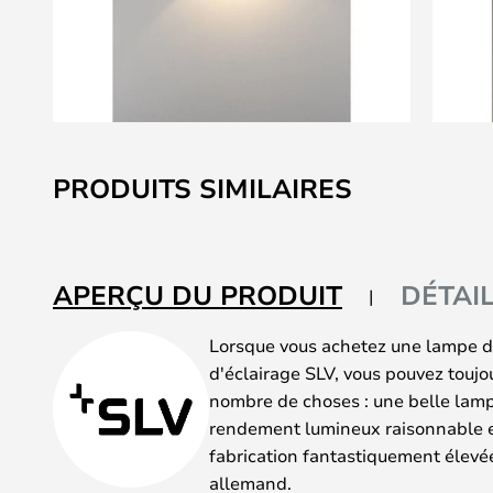
Skip
to
PRODUITS SIMILAIRES
the
beginning
of
the
APERÇU DU PRODUIT
DÉTAI
images
gallery
Lorsque vous achetez une lampe d
d'éclairage SLV, vous pouvez toujo
nombre de choses : une belle lamp
rendement lumineux raisonnable et
fabrication fantastiquement élevée
allemand.