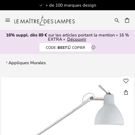
+ de 100 marques design
Allez
au
contenu
16% suppl. dès 89 €
sur les articles portant la mention « 16 %
ERCHER
EXTRA »
Découvrir
CODE :
BEST
COPIER
Appliques Murales
Skip
to
the
end
of
the
images
gallery