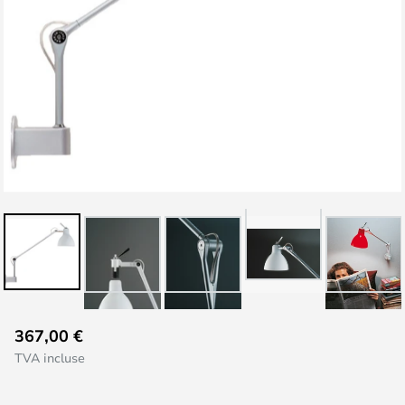
Skip
367,00 €
to
TVA incluse
the
beginning