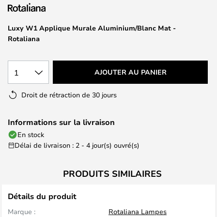
of
the
images
Luxy W1 Applique Murale Aluminium/Blanc Mat -
gallery
Rotaliana
1
AJOUTER AU PANIER
Droit de rétraction de 30 jours
Informations sur la livraison
En stock
Délai de livraison : 2 - 4 jour(s) ouvré(s)
PRODUITS SIMILAIRES
Détails du produit
Marque :
Rotaliana Lampes