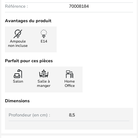
Référence :
70008184
Avantages du produit
Ampoule
E14
non incluse
Parfait pour ces pièces
Salon
Salle à
Home
manger
Office
Dimensions
Profondeur (en cm) :
8,5